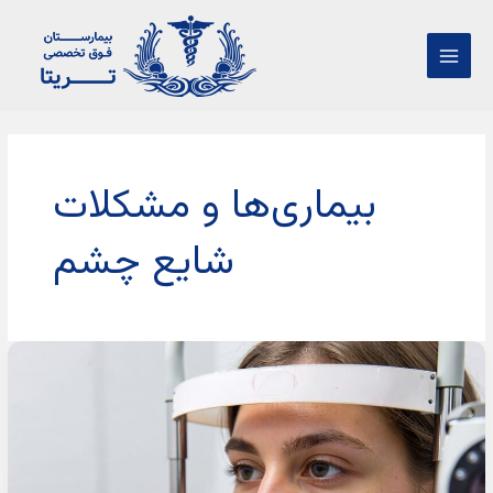
فتن
Main
ه
Menu
حتوا
صفحه‌بندی
نوشته
بیماری‌ها و مشکلات
شایع چشم
شالازیون
چشمی
چیست؟
علت،
علائم،
انواع