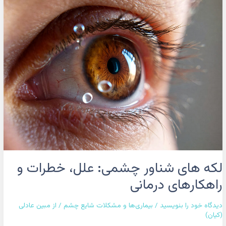
های
شناور
چشمی:
علل،
خطرات
و
راهکارهای
درمانی
لکه های شناور چشمی: علل، خطرات و
راهکارهای درمانی
دیدگاه‌ خود را بنویسید
/
بیماری‌ها و مشکلات شایع چشم
/ از
مبین عادلی
(کیان)