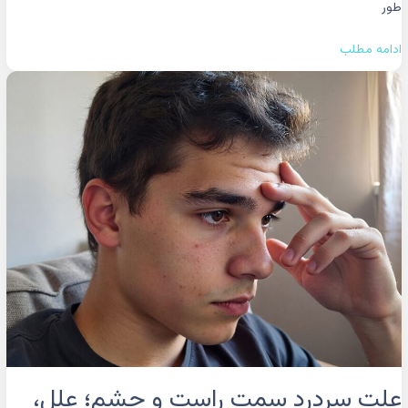
طور
ادامه مطلب
علت
سردرد
سمت
راست
و
چشم؛
علل،
علائم
و
راهکارهای
درمانی
علت سردرد سمت راست و چشم؛ علل،