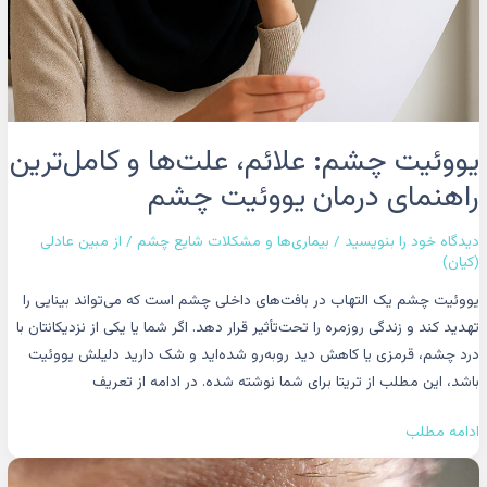
چشم
یووئیت چشم: علائم، علت‌ها و کامل‌ترین
راهنمای درمان یووئیت چشم
دیدگاه‌ خود را بنویسید
/
بیماری‌ها و مشکلات شایع چشم
/ از
مبین عادلی
(کیان)
یووئیت چشم یک التهاب در بافت‌های داخلی چشم است که می‌تواند بینایی را
تهدید کند و زندگی روزمره را تحت‌تأثیر قرار دهد. اگر شما یا یکی از نزدیکانتان با
درد چشم، قرمزی یا کاهش دید روبه‌رو شده‌اید و شک دارید دلیلش یووئیت
باشد، این مطلب از تریتا برای شما نوشته شده. در ادامه از تعریف
ادامه مطلب
لکه