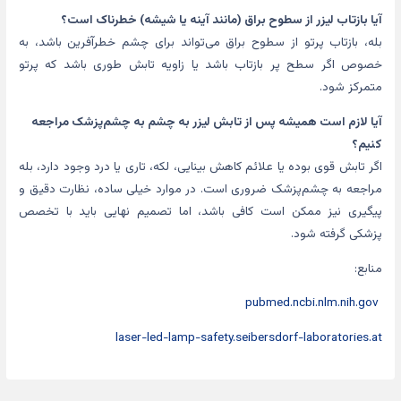
آیا بازتاب لیزر از سطوح براق (مانند آینه یا شیشه) خطرناک است؟
بله، بازتاب پرتو از سطوح براق می‌تواند برای چشم خطرآفرین باشد، به
خصوص اگر سطح پر بازتاب باشد یا زاویه تابش طوری باشد که پرتو
متمرکز شود.
آیا لازم است همیشه پس از تابش لیزر به چشم به چشم‌پزشک مراجعه
کنیم؟
اگر تابش قوی بوده یا علائم کاهش بینایی، لکه، تاری یا درد وجود دارد، بله
مراجعه به چشم‌پزشک ضروری است. در موارد خیلی ساده، نظارت دقیق و
پیگیری نیز ممکن است کافی باشد، اما تصمیم نهایی باید با تخصص
پزشکی گرفته شود.
منابع:
pubmed.ncbi.nlm.nih.gov
laser-led-lamp-safety.seibersdorf-laboratories.at